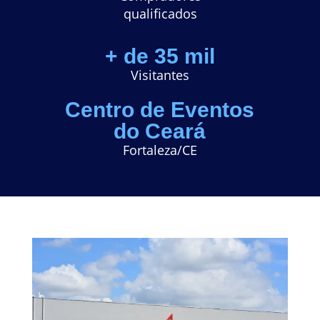
q
ualificados
+ de 35 mil
Visitantes
Centro de Eventos
do Ceará
Fortaleza/CE