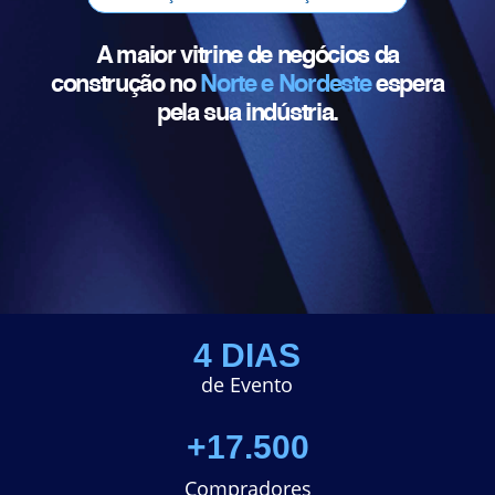
A maior vitrine de negócios da
construção no
Norte e Nordeste
espera
pela sua indústria.
4 DIAS
de Evento
+17.500
Compradores