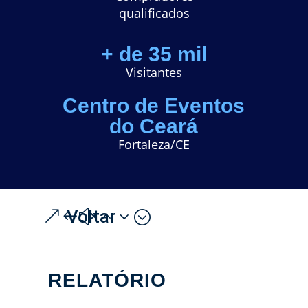
q
ualificados
+ de 35 mil
Visitantes
Centro de Eventos
do Ceará
Fortaleza/CE
Voltar
RELATÓRIO