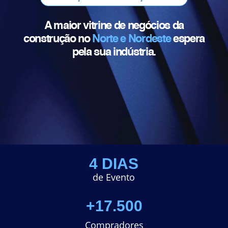
A maior vitrine de negócios da
construção no
Norte e Nordeste
espera
pela sua indústria.
4 DIAS
de Evento
+17.500
Compradores