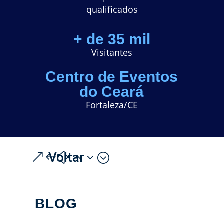
q
ualificados
+ de 35 mil
Visitantes
Centro de Eventos
do Ceará
Fortaleza/CE
Voltar
BLOG