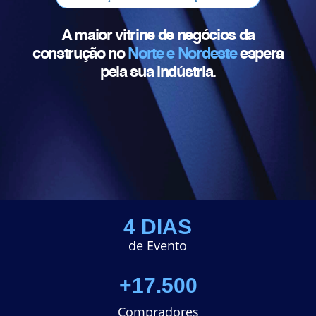
A maior vitrine de negócios da
construção no
Norte e Nordeste
espera
pela sua indústria.
4 DIAS
de Evento
+17.500
Compradores