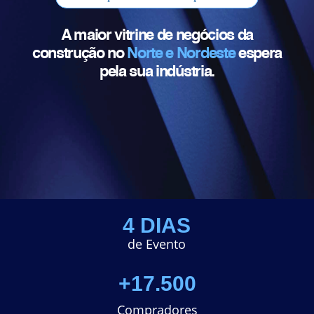
A maior vitrine de negócios da
construção no
Norte e Nordeste
espera
pela sua indústria.
4 DIAS
de Evento
+17.500
Compradores