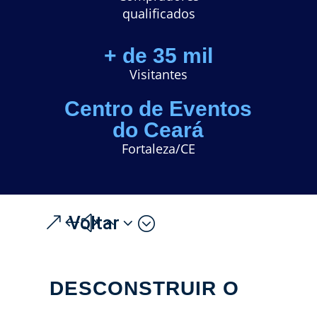
q
ualificados
+ de 35 mil
Visitantes
Centro de Eventos
do Ceará
Fortaleza/CE
Voltar
DESCONSTRUIR O