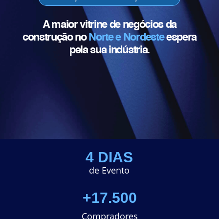
A maior vitrine de negócios da
construção no
Norte e Nordeste
espera
pela sua indústria.
4 DIAS
de Evento
+17.500
Compradores