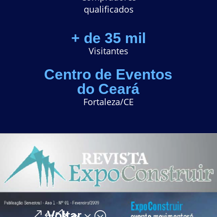
q
ualificados
+ de 35 mil
Visitantes
Centro de Eventos
do Ceará
Fortaleza/CE
Voltar