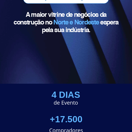
A maior vitrine de negócios da
construção no
Norte e Nordeste
espera
pela sua indústria.
4 DIAS
de Evento
+17.500
Compradores