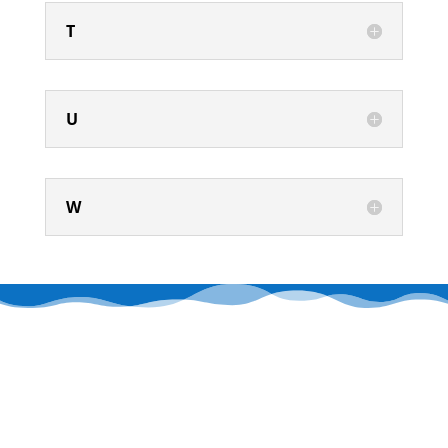
T
U
W