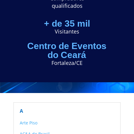
q
ualificados
+ de 35 mil
Visitantes
Centro de Eventos
do Ceará
Fortaleza/CE
CATÁLO
GO 2025
A
Arte Piso
AC&A do Brasil