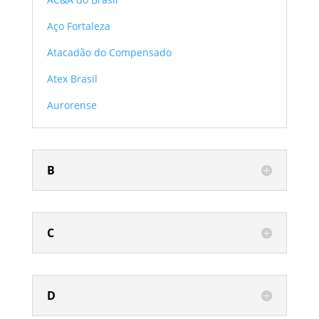
Aço Fortaleza
Atacadão do Compensado
Atex Brasil
Aurorense
B
C
D