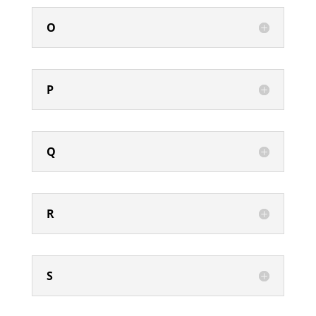
O
P
Q
R
S