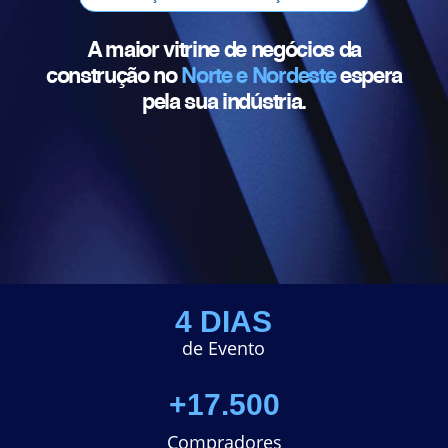
A maior vitrine de negócios da
construção no
Norte e Nordeste
espera
pela sua indústria.
4 DIAS
de Evento
+17.500
Compradores